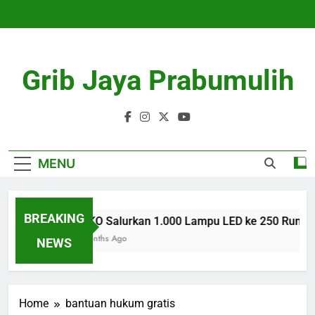
Skip
to
content
Grib Jaya Prabumulih
MENU
BREAKING
AZKO Salurkan 1.000 Lampu LED ke 250 Rumah 
3 Months Ago
NEWS
Home
bantuan hukum gratis