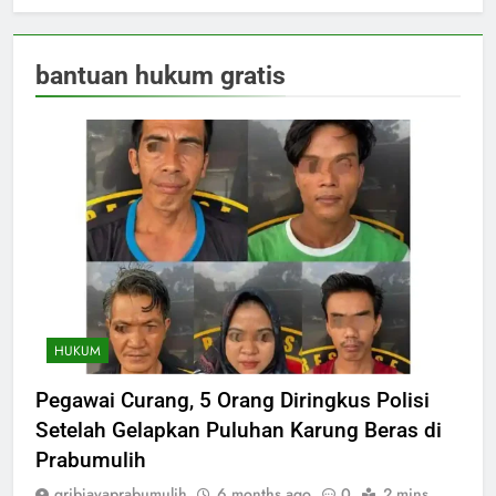
bantuan hukum gratis
HUKUM
Pegawai Curang, 5 Orang Diringkus Polisi
Setelah Gelapkan Puluhan Karung Beras di
Prabumulih
gribjayaprabumulih
6 months ago
0
2 mins