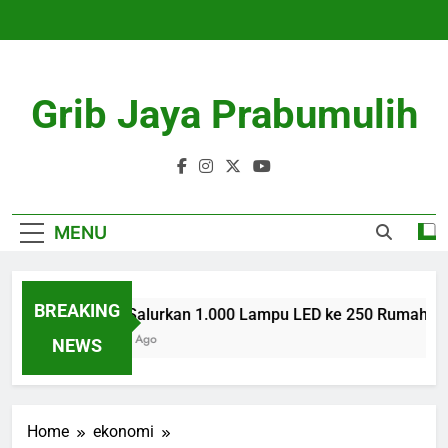
Skip
to
content
Grib Jaya Prabumulih
MENU
BREAKING
AZKO Salurkan 1.000 Lampu LED ke 250 Rumah War
3 Months Ago
NEWS
Home
ekonomi