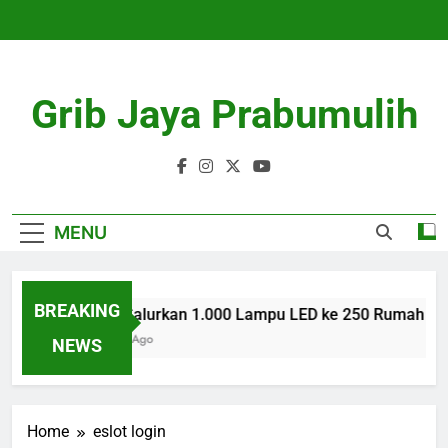
Skip
to
content
Grib Jaya Prabumulih
MENU
BREAKING
AZKO Salurkan 1.000 Lampu LED ke 250 Rumah War
3 Months Ago
NEWS
Home
eslot login