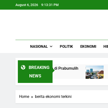
Skip
August 6, 2026
9:13:31 PM
to
content
NASIONAL
POLITIK
EKONOMI
HI
BREAKING
ED ke 250 Rumah Warga di Prabumulih
Ekono
4 Month
NEWS
Home
berita ekonomi terkini