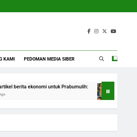
G KAMI
PEDOMAN MEDIA SIBER
l berita ekonomi untuk Prabumulih:
Pegawai Cu
6 Months Ago