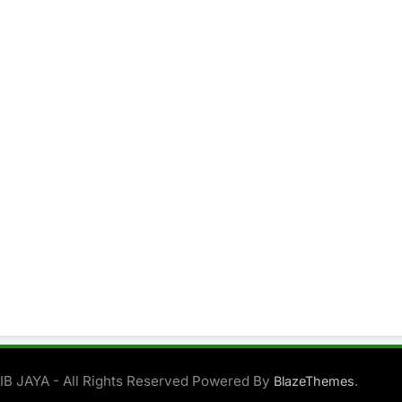
B JAYA - All Rights Reserved Powered By
.
BlazeThemes