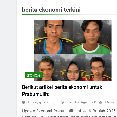
berita ekonomi terkini
EKONOMI
Berikut artikel berita ekonomi untuk
Prabumulih:
Gribjayaprabumulih
4 Months Ago
0
4 Mins
Update Ekonomi Prabumulih: Inflasi & Rupiah 2025