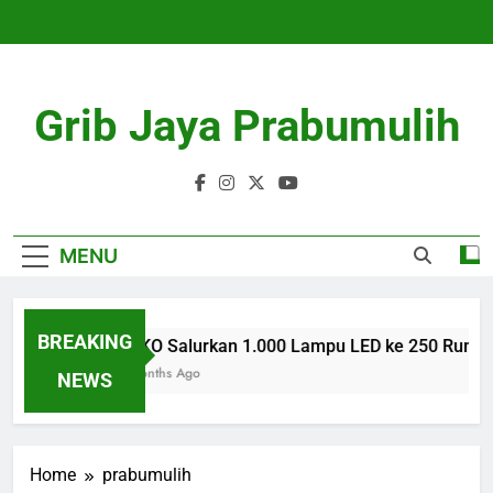
Skip
to
content
Grib Jaya Prabumulih
MENU
BREAKING
AZKO Salurkan 1.000 Lampu LED ke 250 Rumah 
3 Months Ago
NEWS
Home
prabumulih