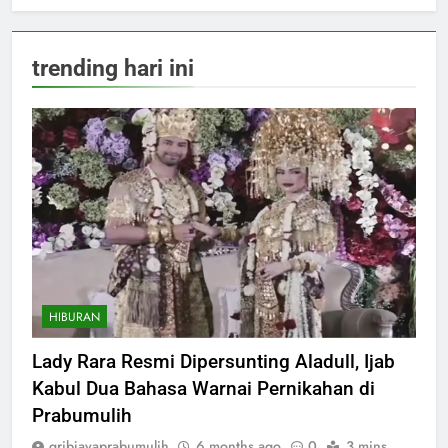
trending hari ini
HIBURAN
Lady Rara Resmi Dipersunting Aladull, Ijab
Kabul Dua Bahasa Warnai Pernikahan di
Prabumulih
gribjayaprabumulih
6 months ago
0
3 mins