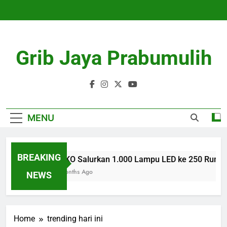
Skip
to
content
Grib Jaya Prabumulih
MENU
BREAKING
AZKO Salurkan 1.000 Lampu LED ke 250 Rumah
3 Months Ago
NEWS
Home
trending hari ini